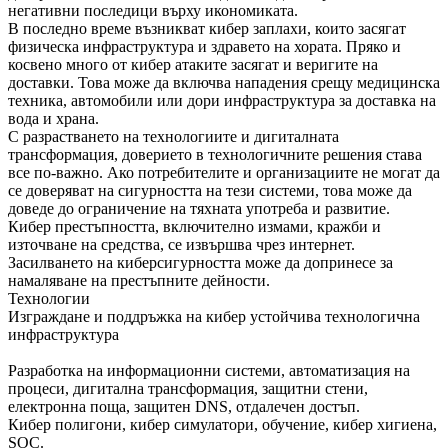
негативни последици върху икономиката.
В последно време възникват кибер заплахи, които засягат
физическа инфраструктура и здравето на хората. Пряко и
косвено много от кибер атаките засягат и веригите на
доставки. Това може да включва нападения срещу медицинска
техника, автомобили или дори инфраструктура за доставка на
вода и храна.
С разрастването на технологиите и дигиталната
трансформация, доверието в технологичните решения става
все по-важно. Ако потребителите и организациите не могат да
се доверяват на сигурността на тези системи, това може да
доведе до ограничение на тяхната употреба и развитие.
Кибер престъпността, включително измами, кражби и
източване на средства, се извършва чрез интернет.
Засилването на киберсигурността може да допринесе за
намаляване на престъпните дейности.
Технологии
Изграждане и поддръжка на кибер устойчива технологична
инфраструктура
Разработка на информационни системи, автоматизация на
процеси, дигитална трансформация, защитни стени,
електронна поща, защитен DNS, отдалечен достъп.
Кибер полигони, кибер симулатори, обучение, кибер хигиена,
SOC.