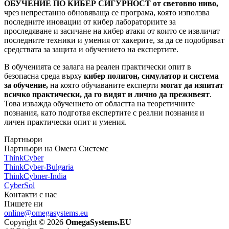
ОБУЧЕНИЕ ПО КИБЕР СИГУРНОСТ от световно ниво,
чрез непрестанно обновяваща се програма, която използва
последните иновации от кибер лабораториите за
проследяване и засичане на кибер атаки от които се извличат
последните техники и умения от хакерите, за да се подобряват
средствата за защита и обучението на експертите.
В обученията се залага на реален практически опит в
безопасна среда върху
кибер полигон, симулатор и система
за обучение,
на която обучаваните експерти
могат да изпитат
всичко практически, да го видят и лично да преживеят
.
Това изважда обучението от областта на теоретичните
познания, като подготвя експертите с реални познания и
личен практически опит и умения.
Партньори
Партньори на Омега Системс
ThinkCyber
ThinkCyber-Bulgaria
ThinkCybner-India
CyberSol
Контакти с нас
Пишете ни
online@omegasystems.eu
Copyright © 2026
OmegaSystems.EU