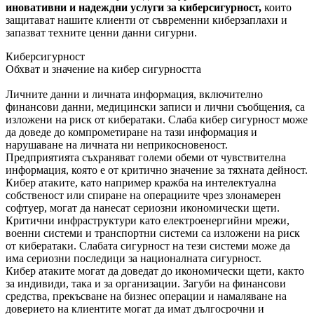
иновативни и надеждни услуги за киберсигурност,
които
защитават нашите клиенти от съвременни киберзаплахи и
запазват техните ценни данни сигурни.
Киберсигурност
Обхват и значение на кибер сигурността
Личните данни и личната информация, включително
финансови данни, медицински записи и лични съобщения, са
изложени на риск от кибератаки. Слаба кибер сигурност може
да доведе до компрометиране на тази информация и
нарушаване на личната ни неприкосновеност.
Предприятията съхраняват големи обеми от чувствителна
информация, която е от критично значение за тяхната дейност.
Кибер атаките, като например кражба на интелектуална
собственост или спиране на операциите чрез злонамерен
софтуер, могат да нанесат сериозни икономически щети.
Критични инфраструктури като електроенергийни мрежи,
военни системи и транспортни системи са изложени на риск
от кибератаки. Слабата сигурност на тези системи може да
има сериозни последици за националната сигурност.
Кибер атаките могат да доведат до икономически щети, както
за индивиди, така и за организации. Загуби на финансови
средства, прекъсване на бизнес операции и намаляване на
доверието на клиентите могат да имат дългосрочни и